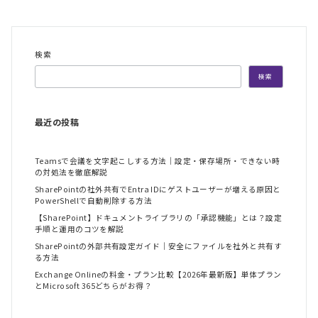
検索
検索
最近の投稿
Teamsで会議を文字起こしする方法｜設定・保存場所・できない時
の対処法を徹底解説
SharePointの社外共有でEntra IDにゲストユーザーが増える原因と
PowerShellで自動削除する方法
【SharePoint】ドキュメントライブラリの「承認機能」とは？設定
手順と運用のコツを解説
SharePointの外部共有設定ガイド｜安全にファイルを社外と共有す
る方法
Exchange Onlineの料金・プラン比較【2026年最新版】単体プラン
とMicrosoft 365どちらがお得？