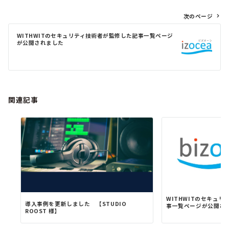
投
次のページ
稿
ナ
WITHWITのセキュリティ技術者が監修した記事一覧ページ
が公開されました
ビ
ゲ
ー
シ
ョ
関連記事
ン
WITHWITのセキュ
導入事例を更新しました 【STUDIO
事一覧ページが公開さ
ROOST 様】