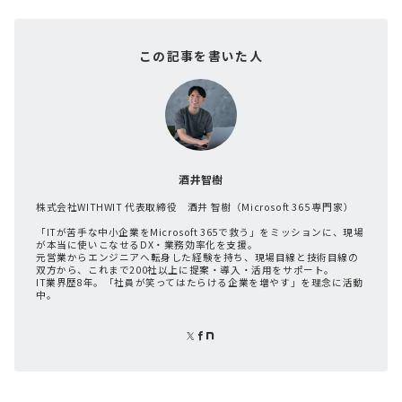
この記事を書いた人
酒井智樹
株式会社WITHWIT 代表取締役 酒井 智樹（Microsoft 365 専門家）
「ITが苦手な中小企業をMicrosoft 365で救う」をミッションに、現場
が本当に使いこなせるDX・業務効率化を支援。
元営業からエンジニアへ転身した経験を持ち、現場目線と技術目線の
双方から、これまで200社以上に提案・導入・活用をサポート。
IT業界歴8年。「社員が笑ってはたらける企業を増やす」を理念に活動
中。