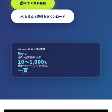
今すぐ無料相談
お役立ち資料をダウンロード
Microsoft 365 導入実績
5
年+
幅広い企業規模に対応
10〜1,000
名
構築〜トレーニングまで対応
一貫