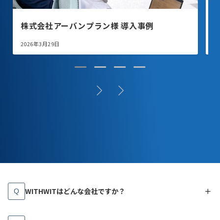
株式会社アーバンプラン様 導入事例
株
2026年3月29日
2
WITHWITはどんな会社ですか？
Q