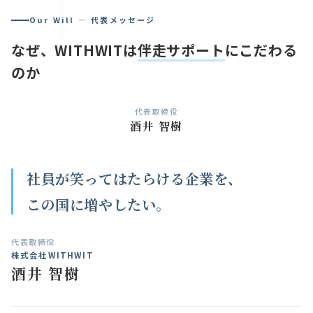
「
Our Will — 代表メッセージ
なぜ、WITHWITは
伴走サポート
にこだわる
のか
代表取締役
酒井 智樹
社員が笑ってはたらける企業を、
この国に増やしたい。
代表取締役
株式会社WITHWIT
酒井 智樹