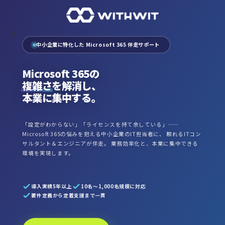
中小企業に特化した Microsoft 365 伴走サポート
Microsoft 365の
複雑さ
を解消し、
本業に集中する。
「設定がわからない」「ライセンスを持て余している」——
Microsoft 365の悩みを抱える中小企業のIT担当者に、 頼れるITコン
サルタント＆エンジニアが伴走。 業務効率化と、本業に集中できる
環境を実現します。
導入実績5年以上
10名〜1,000名規模に対応
要件定義から定着支援まで一貫