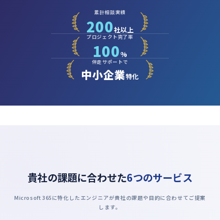
累計相談実績
200
社以上
プロジェクト完了率
100
%
伴走サポートで
中小企業
特化
貴社の課題に合わせた
6つのサービス
Microsoft 365に特化したエンジニアが貴社の課題や目的に合わせてご提案
します。