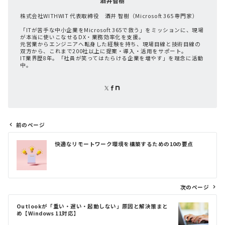
酒井智樹
株式会社WITHWIT 代表取締役 酒井 智樹（Microsoft 365 専門家）
「ITが苦手な中小企業をMicrosoft 365で救う」をミッションに、現場
が本当に使いこなせるDX・業務効率化を支援。
元営業からエンジニアへ転身した経験を持ち、現場目線と技術目線の
双方から、これまで200社以上に提案・導入・活用をサポート。
IT業界歴8年。「社員が笑ってはたらける企業を増やす」を理念に活動
中。
前のページ
投
快適なリモートワーク環境を構築するための10の要点
稿
ナ
ビ
ゲ
次のページ
ー
シ
Outlookが「重い・遅い・起動しない」原因と解決策まと
ョ
め【Windows 11対応】