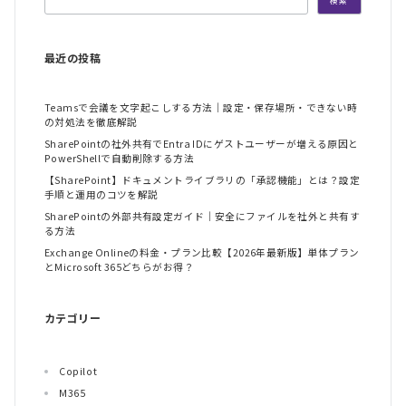
検索
最近の投稿
Teamsで会議を文字起こしする方法｜設定・保存場所・できない時
の対処法を徹底解説
SharePointの社外共有でEntra IDにゲストユーザーが増える原因と
PowerShellで自動削除する方法
【SharePoint】ドキュメントライブラリの「承認機能」とは？設定
手順と運用のコツを解説
SharePointの外部共有設定ガイド｜安全にファイルを社外と共有す
る方法
Exchange Onlineの料金・プラン比較【2026年最新版】単体プラン
とMicrosoft 365どちらがお得？
カテゴリー
Copilot
M365