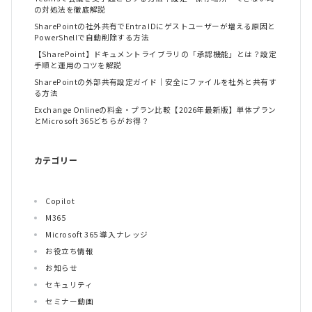
の対処法を徹底解説
SharePointの社外共有でEntra IDにゲストユーザーが増える原因と
PowerShellで自動削除する方法
【SharePoint】ドキュメントライブラリの「承認機能」とは？設定
手順と運用のコツを解説
SharePointの外部共有設定ガイド｜安全にファイルを社外と共有す
る方法
Exchange Onlineの料金・プラン比較【2026年最新版】単体プラン
とMicrosoft 365どちらがお得？
カテゴリー
Copilot
M365
Microsoft 365 導入ナレッジ
お役立ち情報
お知らせ
セキュリティ
セミナー動画