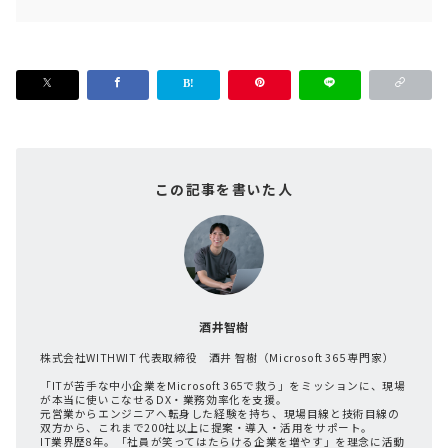
この記事を書いた人
酒井智樹
株式会社WITHWIT 代表取締役 酒井 智樹（Microsoft 365 専門家）
「ITが苦手な中小企業をMicrosoft 365で救う」をミッションに、現場
が本当に使いこなせるDX・業務効率化を支援。
元営業からエンジニアへ転身した経験を持ち、現場目線と技術目線の
双方から、これまで200社以上に提案・導入・活用をサポート。
IT業界歴8年。「社員が笑ってはたらける企業を増やす」を理念に活動