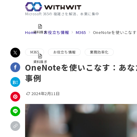
Microsoft 365の 複雑さを解消、本業に集中
Home
お役立ち情報
M365
OneNoteを使いこ
資料請求
M365
お役立ち情報
業務効率化
資料請求
OneNoteを使いこなす：あ
事例
2024年2月11日