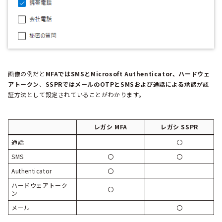
画像の例だと
MFAではSMSとMicrosoft Authenticator、ハードウェ
アトークン
、
SSPRではメールのOTPとSMSおよび通話による承認
が認
証方法として設定されていることがわかります。
レガシ MFA
レガシ SSPR
通話
〇
SMS
〇
〇
Authenticator
〇
ハードウェアトーク
〇
ン
メール
〇