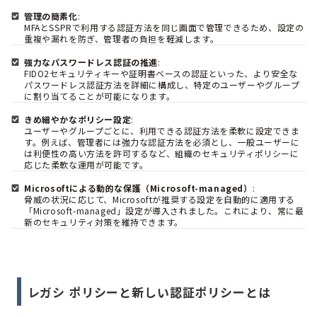
管理の簡素化
:
MFAとSSPRで利用する認証方法を同じ画面で管理できるため、設定の
重複や漏れを防ぎ、管理者の負担を軽減します。
強力なパスワードレス認証の推進
:
FIDO2セキュリティキーや証明書ベースの認証といった、より安全な
パスワードレス認証方法を詳細に構成し、特定のユーザーやグループ
に割り当てることが可能になります。
きめ細やかなポリシー設定
:
ユーザーやグループごとに、利用できる認証方法を柔軟に設定できま
す。例えば、管理者には強力な認証方法を必須とし、一般ユーザーに
は利便性の高い方法を許可するなど、組織のセキュリティポリシーに
応じた柔軟な運用が可能です。
Microsoftによる動的な保護（Microsoft-managed）
:
脅威の状況に応じて、Microsoftが推奨する設定を自動的に適用する
「Microsoft-managed」設定が導入されました。これにより、常に最
新のセキュリティ対策を維持できます。
レガシ ポリシーと新しい認証ポリシーとは