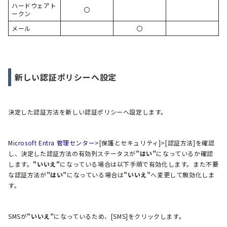
ハードウェアト
〇
ークン
メール
〇
新しい認証ポリシーへ設定
決定した認証方法を新しい認証ポリシーへ設定します。
Microsoft Entra 管理センター
>[保護とセキュリティ]>[認証方法]を確認
し、決定した認証方法の有効列ステータスが
”はい”
になっているか確認
します。
"いいえ"
になっている場合は以下手順で有効化します。また不要
な認証方法が
”はい”
になっている場合は
”いいえ”
へ変更して無効化しま
す。
SMSが
”いいえ”
になっているため、[SMS]をクリックします。