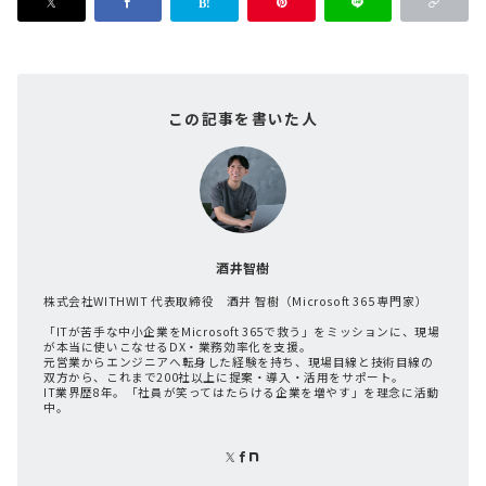
この記事を書いた人
酒井智樹
株式会社WITHWIT 代表取締役 酒井 智樹（Microsoft 365 専門家）
「ITが苦手な中小企業をMicrosoft 365で救う」をミッションに、現場
が本当に使いこなせるDX・業務効率化を支援。
元営業からエンジニアへ転身した経験を持ち、現場目線と技術目線の
双方から、これまで200社以上に提案・導入・活用をサポート。
IT業界歴8年。「社員が笑ってはたらける企業を増やす」を理念に活動
中。