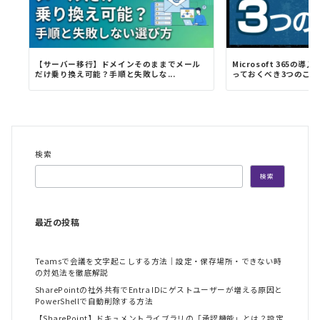
【サーバー移行】ドメインそのままでメール
Microsoft 365
だけ乗り換え可能？手順と失敗しな...
っておくべき3つのこと
検索
検索
最近の投稿
Teamsで会議を文字起こしする方法｜設定・保存場所・できない時
の対処法を徹底解説
SharePointの社外共有でEntra IDにゲストユーザーが増える原因と
PowerShellで自動削除する方法
【SharePoint】ドキュメントライブラリの「承認機能」とは？設定