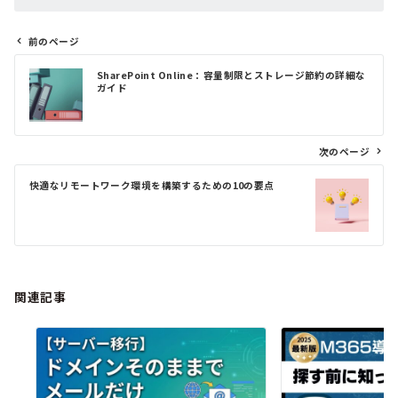
前のページ
投
SharePoint Online：容量制限とストレージ節約の詳細な
稿
ガイド
ナ
ビ
ゲ
次のページ
ー
シ
快適なリモートワーク環境を構築するための10の要点
ョ
ン
関連記事