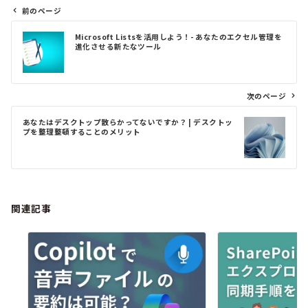
前のページ
投
Microsoft Listsを活用しよう！- あなたのエクセル管理を
稿
進化させる新たなツール
ナ
ビ
ゲ
次のページ
ー
シ
あなたはデスクトップ散らかってないですか？ | デスクトッ
ョ
プを整理整頓することのメリット
ン
関連記事