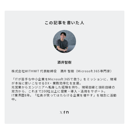
この記事を書いた人
酒井智樹
株式会社WITHWIT 代表取締役 酒井 智樹（Microsoft 365 専門家）
「ITが苦手な中小企業をMicrosoft 365で救う」をミッションに、現場
が本当に使いこなせるDX・業務効率化を支援。
元営業からエンジニアへ転身した経験を持ち、現場目線と技術目線の
双方から、これまで200社以上に提案・導入・活用をサポート。
IT業界歴8年。「社員が笑ってはたらける企業を増やす」を理念に活動
中。