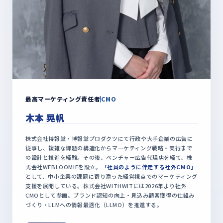
最高マーケティング責任者
CMO
木本 晃帆
株式会社博報堂・博報堂プロダクツにて行政や大手企業の広告に
従事し、複雑な課題の構造化からマーケティング戦略・実行まで
の設計と推進を経験。その後、ベンチャー広告代理店を経て、株
式会社WEBLOOMIEを設立。
「社員のように伴走する社外CMO」
として、中小企業の課題に寄り添った経営視点でのマーケティング
支援を展開している。株式会社WITHWITには2026年より社外
CMOとして参画。ブランド認知の向上・見込み顧客獲得の仕組み
づくり・LLMへの情報最適化（LLMO）を推進する。