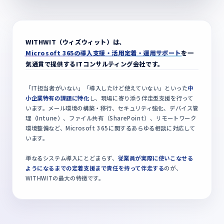
WITHWIT（ウィズウィット）は、
Microsoft 365の導入支援・活用定着・運用サポート
を一
気通貫で提供するITコンサルティング会社です。
「IT担当者がいない」「導入したけど使えていない」といった
中
小企業特有の課題に特化
し、現場に寄り添う伴走型支援を行って
います。メール環境の構築・移行、セキュリティ強化、デバイス管
理（Intune）、ファイル共有（SharePoint）、リモートワーク
環境整備など、Microsoft 365に関するあらゆる相談に対応して
います。
単なるシステム導入にとどまらず、
従業員が実際に使いこなせる
ようになるまでの定着支援まで責任を持って伴走する
のが、
WITHWITの最大の特徴です。