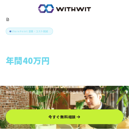
SharePoint 容量・コスト削減
まだ、不要なデータに
年間40万円
払い続けますか？
知らないところで、SharePointの追加コストが会社の利益を静かに圧迫して
います。
私たちは、Microsoft 365に特化した専門家集団です。
無駄なITコストを根本から断ち切り、社員の生産性を最大化するお手伝いをし
ます。
今すぐ無料相談