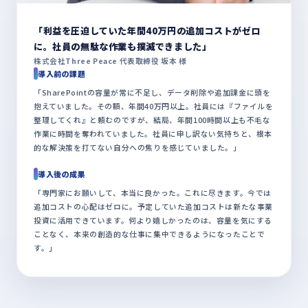
「利益を圧迫していた年間40万円の追加コストがゼロ
に。社員の無駄な作業も撲滅できました」
株式会社Three Peace 代表取締役 坂本 様
導入前の課題
「SharePointの容量が常に不足し、データ削除や追加課金に頭を
抱えていました。その額、年間40万円以上。社員には『ファイルを
整理してくれ』と頼むのですが、結局、年間100時間以上も不毛な
作業に時間を奪われていました。社員に申し訳ない気持ちと、根本
的な解決策を打てない自分への焦りを感じていました。」
導入後の成果
「専門家にお願いして、本当に良かった。これに尽きます。今では
追加コストの心配はゼロに。予定していた追加コストは新たな事業
投資に活用できています。何より嬉しかったのは、容量を気にする
ことなく、本来の創造的な仕事に集中できるようになったことで
す。」