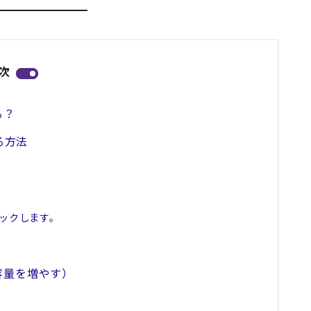
次
る？
る方法
ックします。
容量を増やす）