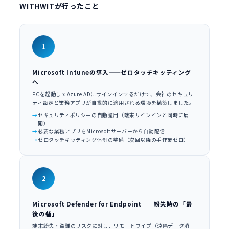
WITHWITが行ったこと
1
Microsoft Intuneの導入——ゼロタッチキッティング
へ
PCを起動してAzure ADにサインインするだけで、会社のセキュリ
ティ設定と業務アプリが自動的に適用される環境を構築しました。
セキュリティポリシーの自動適用（端末サインインと同時に展
開）
必要な業務アプリをMicrosoftサーバーから自動配信
ゼロタッチキッティング体制の整備（次回以降の手作業ゼロ）
2
Microsoft Defender for Endpoint——紛失時の「最
後の砦」
端末紛失・盗難のリスクに対し、リモートワイプ（遠隔データ消