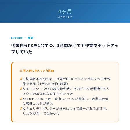
4ヶ月
導入完了まで
BEFORE — 課題
代表自らPCを1台ずつ、1時間かけて手作業でセットアッ
プしていた
⚠ 導入前に抱えていた課題
IT担当者不在のため、代表がPCキッティングをすべて手作
業で実施（1台あたり約1時間）
リモートワーク中の端末紛失時、社内データが漏洩するリ
スクへの具体的な対策がなかった
SharePointに不要・重複ファイルが蓄積し、容量の圧迫
と管理コストが増大
セキュリティポリシーが端末によって統一されておらず、
リスクが均一でなかった