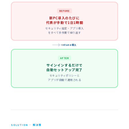
BEFORE
新PC導入のたびに
代表が手動で1台1時間
セキュリティ設定・アプリ導入
をすべて手作業で繰り返す
Intune導入
AFTER
サインインするだけで
自動セットアップ完了
セキュリティポリシーと
アプリが自動で適用される
SOLUTION — 解決策