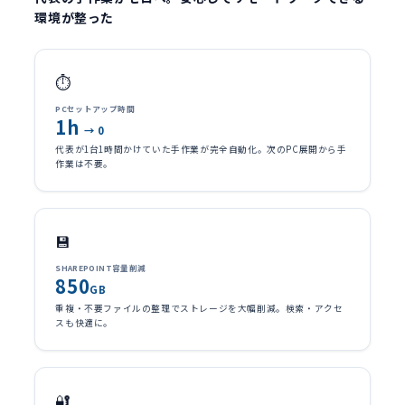
環境が整った
⏱️
PCセットアップ時間
1h
→ 0
代表が1台1時間かけていた手作業が完全自動化。次のPC展開から手
作業は不要。
💾
SHAREPOINT容量削減
850
GB
重複・不要ファイルの整理でストレージを大幅削減。検索・アクセ
スも快適に。
🔐