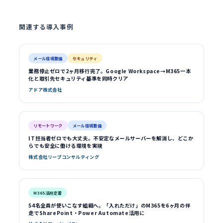
関連する導入事例
メール環境整備
セキュリティ
業務停止ゼロで2ヶ月移行完了。Google Workspace→M365一本
化と取引先セキュリティ基準を同時クリア
アドア株式会社
リモートワーク
メール環境整備
IT担当者ゼロでも大丈夫。不安定なメールサーバーを解消し、どこか
らでも安全に働ける環境を実現
株式会社リープコンサルティング
M365活用定着
54名全員が使いこなす組織へ。「入れただけ」のM365を6ヶ月の伴
走でSharePoint・Power Automate活用に