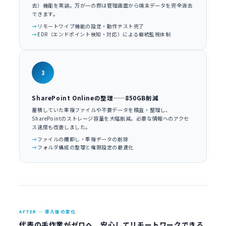
去）機能を実装。万が一の際は管理画面から端末データを完全消去
できます。
リモートワイプ機能の設定・動作テスト完了
EDR（エンドポイント検知・対応）による継続監視体制
3
SharePoint Onlineの整理——850GB削減
蓄積していた重複ファイルや不要データを精査・整理し、
SharePointのストレージ容量を大幅削減。必要な情報へのアクセ
ス速度も改善しました。
ファイルの棚卸し・重複データの削除
フォルダ構成の整理と権限設定の最適化
AFTER — 導入後の変化
代表の手作業がゼロへ。安心してリモートワークできる