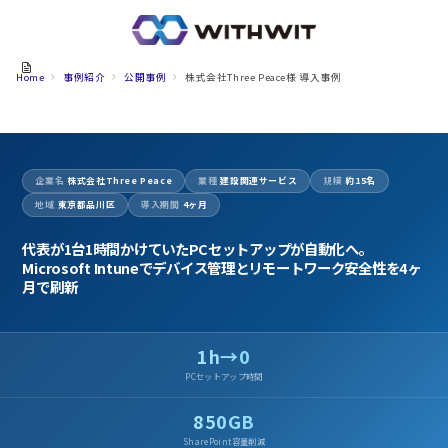
Home
事例紹介
公開事例
株式会社Three Peace様 導入事例
企業名
株式会社Three Peace
業種
建設関連サービス
規模
約15名
地域
東京都品川区
導入期間
4ヶ月
代表が1台1時間かけていたPCセットアップが自動化へ。
Microsoft Intuneでデバイス管理とリモートワーク安全性を4ヶ
月で刷新
1h→0
PCセットアップ時間
850GB
SharePoint容量削減