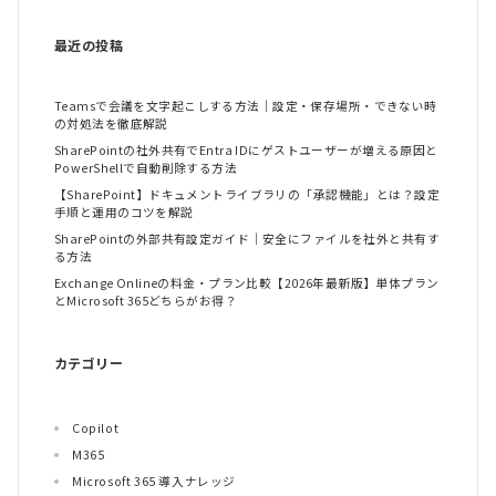
最近の投稿
Teamsで会議を文字起こしする方法｜設定・保存場所・できない時
の対処法を徹底解説
SharePointの社外共有でEntra IDにゲストユーザーが増える原因と
PowerShellで自動削除する方法
【SharePoint】ドキュメントライブラリの「承認機能」とは？設定
手順と運用のコツを解説
SharePointの外部共有設定ガイド｜安全にファイルを社外と共有す
る方法
Exchange Onlineの料金・プラン比較【2026年最新版】単体プラン
とMicrosoft 365どちらがお得？
カテゴリー
Copilot
M365
Microsoft 365 導入ナレッジ