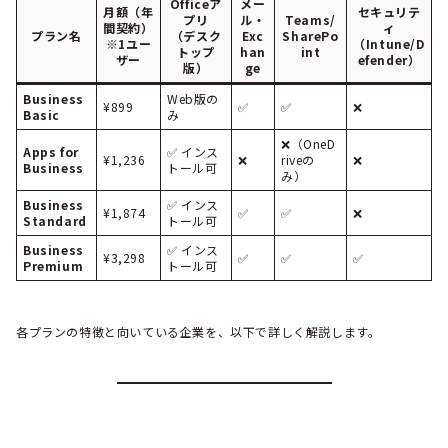
Officeア
メー
月額（年
セキュリテ
プリ
ル・
Teams/
間契約）
ィ
プラン名
（デスク
Exc
SharePo
※1ユー
（Intune/D
トップ
han
int
ザー
efender）
版）
ge
Business
Web版の
¥899
✅
✅
❌
Basic
み
❌（OneD
Apps for
✅ インス
¥1,236
❌
riveの
❌
Business
トール可
み）
Business
✅ インス
¥1,874
✅
✅
❌
Standard
トール可
Business
✅ インス
¥3,298
✅
✅
✅
Premium
トール可
各プランの特徴と向いている企業を、以下で詳しく解説します。