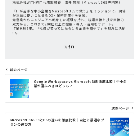
株式会社WITHWIT 代表取締役 酒井 智樹（Microsoft 365 専門家）
「ITが苦手な中小企業をMicrosoft 365で救う」をミッションに、現場
が本当に使いこなせるDX・業務効率化を支援。
元営業からエンジニアへ転身した経験を持ち、現場目線と技術目線の
双方から、これまで200社以上に提案・導入・活用をサポート。
IT業界歴8年。「社員が笑ってはたらける企業を増やす」を理念に活動
中。
前のページ
投
Google Workspace vs Microsoft 365 徹底比較｜中小企
稿
業が選ぶべきはどっち？
ナ
ビ
ゲ
次のページ
ー
シ
Microsoft 365 E3とE5の違いを徹底比較｜自社に最適なプ
ョ
ランの選び方
ン