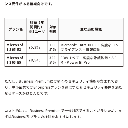
ンス要件がある組織向けです。
月額（年
間契約）
対象
プラン名
主な追加機能
※1ユーザ
規模
ー
Microsof
300
Microsoft Entra ID P1・高度なコン
¥5,397
t 365 E3
名超
プライアンス・情報保護
Microsof
300
E3のすべて＋高度な脅威防御・SIE
¥8,545
t 365 E5
名超
M・Power BI Pro
ただし、Business Premiumには多くのセキュリティ機能が含まれてお
り、中小企業ではEnterpriseプランを選ばずともセキュリティ要件を満た
せるケースがほとんどです。
コスト的にも、Business Premiumで十分対応できることが多いため、ま
ずはBusiness系プランの検討をおすすめします。