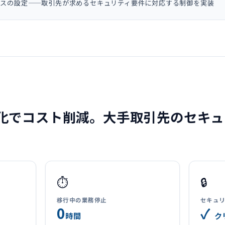
セスの設定——取引先が求めるセキュリティ要件に対応する制御を実装
化でコスト削減。大手取引先のセキュ
⏱️
🔒
移行中の業務停止
セキュ
0
✓
時間
ク