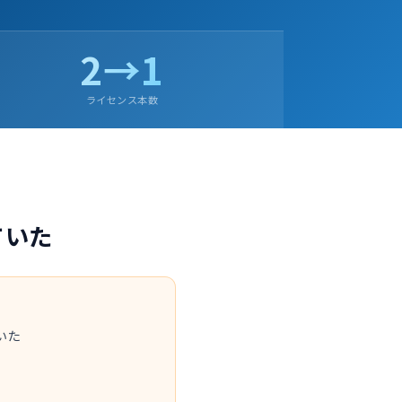
2→1
ライセンス本数
いていた
ていた