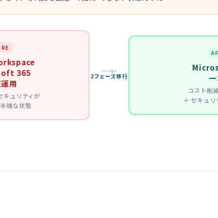
ORE
A
orkspace
Micro
oft 365
2フェーズ移行
一
重運用
コスト削減
セキュリティが
＋ セキュリ
途半端な状態