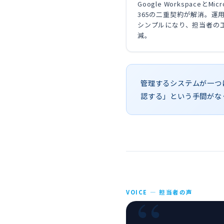
Google WorkspaceとMicr
365の二重契約が解消。運
シンプルになり、担当者の
減。
管理するシステムが一つ
認する」という手間がな
VOICE — 担当者の声