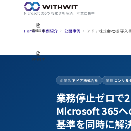
Microsoft 365の 複雑さを解消、本業に集中
Home
事例紹介
公開事例
アドア株式会社様 導入
資料請求
資料請求
企業名
アドア株式会社
業種
コンサル
業務停止ゼロで2ヶ
Microsoft
基準を同時に解