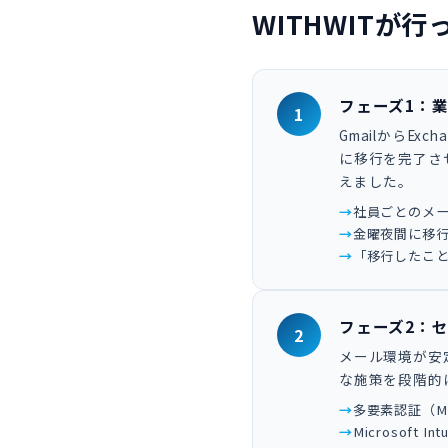
WITHWITが
フェーズ1：
1
GmailからExc
に移行を完了させ
えました。
社員ごとのメ
金曜夜間に移
「移行したこ
フェーズ2：
2
メール環境が安
な施策を段階的
多要素認証（M
Microsof