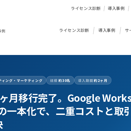
ライセンス診断
導入事例
ライセンス診断
導入事例
サ
事例
ティング・マーケティング
規模
約30名
導入期間
約2ヶ月
月移行完了。Google Works
 365への一本化で、二重コストと
決