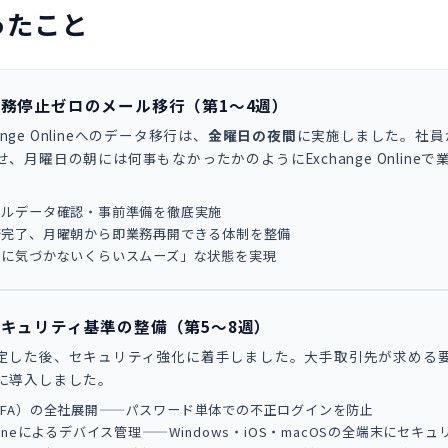
行ったこと
業務停止ゼロのメール移行（第1〜4週）
hange Onlineへのデータ移行は、
金曜日の夜間
に実施しました。社員
、月曜日の朝には何事もなかったかのようにExchange Online
ールデータ確認・事前準備を徹底実施
行完了、月曜朝から即業務再開できる体制を整備
とに気づかないくらいスムーズ」な状態を実現
セキュリティ基準の整備（第5〜8週）
定した後、セキュリティ強化に着手しました。大手取引先が求める
に導入しました。
FA）の全社展開——パスワード単体での不正ログインを防止
t Intuneによるデバイス管理——Windows・iOS・macOSの全端末に