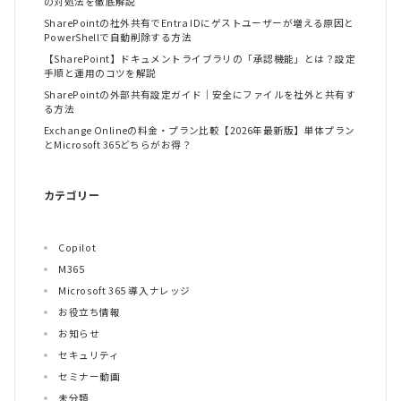
の対処法を徹底解説
SharePointの社外共有でEntra IDにゲストユーザーが増える原因と
PowerShellで自動削除する方法
【SharePoint】ドキュメントライブラリの「承認機能」とは？設定
手順と運用のコツを解説
SharePointの外部共有設定ガイド｜安全にファイルを社外と共有す
る方法
Exchange Onlineの料金・プラン比較【2026年最新版】単体プラン
とMicrosoft 365どちらがお得？
カテゴリー
Copilot
M365
Microsoft 365 導入ナレッジ
お役立ち情報
お知らせ
セキュリティ
セミナー動画
未分類