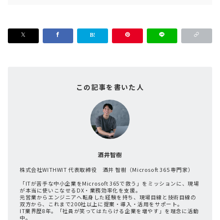
この記事を書いた人
酒井智樹
株式会社WITHWIT 代表取締役 酒井 智樹（Microsoft 365 専門家）
「ITが苦手な中小企業をMicrosoft 365で救う」をミッションに、現場
が本当に使いこなせるDX・業務効率化を支援。
元営業からエンジニアへ転身した経験を持ち、現場目線と技術目線の
双方から、これまで200社以上に提案・導入・活用をサポート。
IT業界歴8年。「社員が笑ってはたらける企業を増やす」を理念に活動
中。