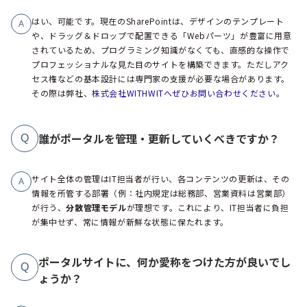
はい、可能です。現在のSharePointは、デザインのテンプレート
A
や、ドラッグ＆ドロップで配置できる「Webパーツ」が豊富に用意
されているため、プログラミング知識がなくても、直感的な操作で
プロフェッショナルな見た目のサイトを構築できます。ただしアク
セス権などの基本設計には専門家の支援が必要な場合があります。
その際は弊社、
株式会社WITHWITへぜひお問い合わせください
。
誰がポータルを管理・更新していくべきですか？
Q
サイト全体の管理はIT担当者が行い、各コンテンツの更新は、その
A
情報を所管する部署（例：社内規定は総務部、営業資料は営業部）
が行う、
分散管理モデル
が理想です。これにより、IT担当者に負担
が集中せず、常に情報が新鮮な状態に保たれます。
ポータルサイトに、何か愛称をつけた方が良いでし
Q
ょうか？