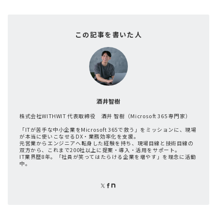
この記事を書いた人
酒井智樹
株式会社WITHWIT 代表取締役 酒井 智樹（Microsoft 365 専門家）
「ITが苦手な中小企業をMicrosoft 365で救う」をミッションに、現場
が本当に使いこなせるDX・業務効率化を支援。
元営業からエンジニアへ転身した経験を持ち、現場目線と技術目線の
双方から、これまで200社以上に提案・導入・活用をサポート。
IT業界歴8年。「社員が笑ってはたらける企業を増やす」を理念に活動
中。