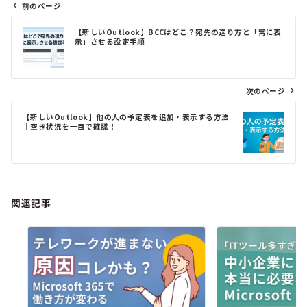
前のページ
投
【新しいOutlook】BCCはどこ？宛先の送り方と「常に表
稿
示」させる設定手順
ナ
ビ
ゲ
次のページ
ー
シ
【新しいOutlook】他の人の予定表を追加・表示する方法
ョ
｜空き状況を一目で確認！
ン
関連記事