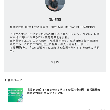
酒井智樹
株式会社WITHWIT 代表取締役 酒井 智樹（Microsoft 365 専門家）
「ITが苦手な中小企業をMicrosoft 365で救う」をミッションに、現場
が本当に使いこなせるDX・業務効率化を支援。
元営業からエンジニアへ転身した経験を持ち、現場目線と技術目線の
双方から、これまで200社以上に提案・導入・活用をサポート。
IT業界歴8年。「社員が笑ってはたらける企業を増やす」を理念に活動
中。
前のページ
投
【脱Excel】SharePoint リストの活用例5選！日常業務を
稿
劇的に効率化するアイデア集
ナ
ビ
ゲ