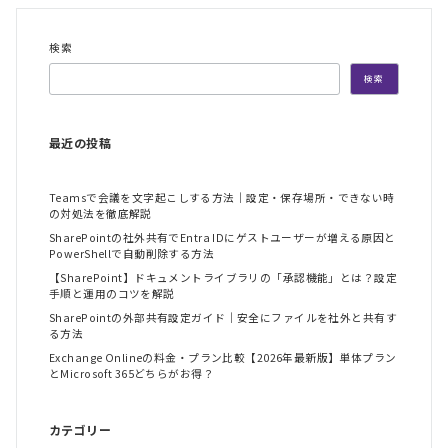
検索
検索
最近の投稿
Teamsで会議を文字起こしする方法｜設定・保存場所・できない時
の対処法を徹底解説
SharePointの社外共有でEntra IDにゲストユーザーが増える原因と
PowerShellで自動削除する方法
【SharePoint】ドキュメントライブラリの「承認機能」とは？設定
手順と運用のコツを解説
SharePointの外部共有設定ガイド｜安全にファイルを社外と共有す
る方法
Exchange Onlineの料金・プラン比較【2026年最新版】単体プラン
とMicrosoft 365どちらがお得？
カテゴリー