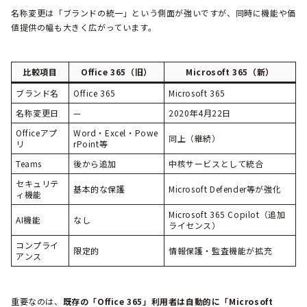
名称変更は「ブランドの統一」という側面が強いですが、同時に機能や価
値提供の幅も大きく広がっています。
比較項目
Office 365（旧）
Microsoft 365（新）
ブランド名
Office 365
Microsoft 365
名称変更日
—
2020年4月22日
Officeアプ
Word・Excel・Powe
同上（継続）
リ
rPoint等
Teams
後から追加
中核サービスとして統合
セキュリテ
基本的な保護
Microsoft Defender等が強化
ィ機能
Microsoft 365 Copilot（追加
AI機能
なし
ライセンス）
コンプライ
限定的
情報保護・監査機能が拡充
アンス
重要なのは、
既存の「Office 365」利用者は自動的に「Microsoft