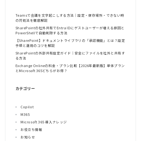
Teamsで会議を文字起こしする方法｜設定・保存場所・できない時
の対処法を徹底解説
SharePointの社外共有でEntra IDにゲストユーザーが増える原因と
PowerShellで自動削除する方法
【SharePoint】ドキュメントライブラリの「承認機能」とは？設定
手順と運用のコツを解説
SharePointの外部共有設定ガイド｜安全にファイルを社外と共有す
る方法
Exchange Onlineの料金・プラン比較【2026年最新版】単体プラン
とMicrosoft 365どちらがお得？
カテゴリー
Copilot
M365
Microsoft 365 導入ナレッジ
お役立ち情報
お知らせ