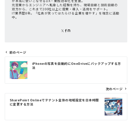
が本当に使いこなせるDX・業務効率化を支援。
元営業からエンジニアへ転身した経験を持ち、現場目線と技術目線の
双方から、これまで200社以上に提案・導入・活用をサポート。
IT業界歴8年。「社員が笑ってはたらける企業を増やす」を理念に活動
中。
前のページ
投
iPhoneの写真を自動的にOneDriveにバックアップする方
稿
法
ナ
ビ
ゲ
次のページ
ー
シ
SharePoint Onlineでテナント全体の地域設定を日本時間
ョ
に変更する方法
ン