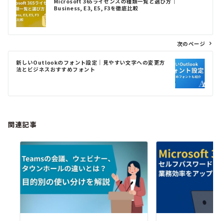
Microsoft 365ライセンスの種類一覧と選び方｜
稿
Business, E3, E5, F3を徹底比較
ナ
ビ
ゲ
次のページ
ー
シ
新しいOutlookのフォント設定｜見やすい文字への変更方
ョ
法とビジネスおすすめフォント
ン
関連記事