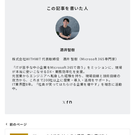
この記事を書いた人
酒井智樹
株式会社WITHWIT 代表取締役 酒井 智樹（Microsoft 365 専門家）
「ITが苦手な中小企業をMicrosoft 365で救う」をミッションに、現場
が本当に使いこなせるDX・業務効率化を支援。
元営業からエンジニアへ転身した経験を持ち、現場目線と技術目線の
双方から、これまで200社以上に提案・導入・活用をサポート。
IT業界歴8年。「社員が笑ってはたらける企業を増やす」を理念に活動
中。
前のページ
投