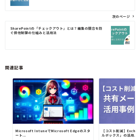
ビ
ゲ
次のページ
ー
シ
SharePointの「チェックアウト」とは？編集の競合を防
ョ
ぐ排他制御の仕組みと活用法
ン
関連記事
Microsoft IntuneでMicrosoft Edgeのスタ
【コスト削減】Exchan
ート...
ルボックス」の活用...