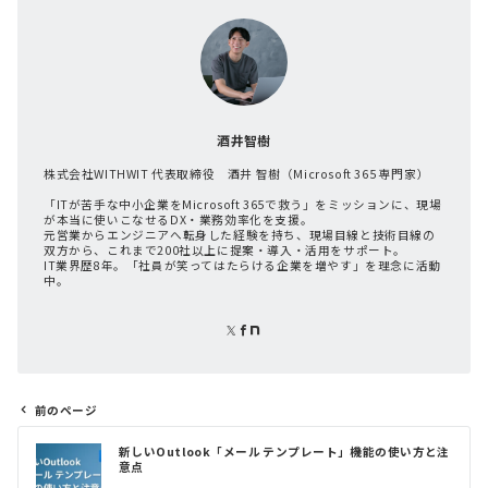
酒井智樹
株式会社WITHWIT 代表取締役 酒井 智樹（Microsoft 365 専門家）
「ITが苦手な中小企業をMicrosoft 365で救う」をミッションに、現場
が本当に使いこなせるDX・業務効率化を支援。
元営業からエンジニアへ転身した経験を持ち、現場目線と技術目線の
双方から、これまで200社以上に提案・導入・活用をサポート。
IT業界歴8年。「社員が笑ってはたらける企業を増やす」を理念に活動
中。
前のページ
投
新しいOutlook「メール テンプレート」機能の使い方と注
稿
意点
ナ