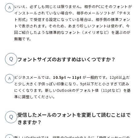
いいえ、必ずしも同じとは限りません。相手のPCにそのフォントが
A
インストールされていない場合や、相手のメールソフトが「テキス
ト形式」で受信する設定になっている場合は、相手側の標準フォン
トで表示されます。そのため、あまり珍しいフォントは使わず、今
回ご紹介したような標準的なフォント（メイリオなど）を選ぶのが
無難です。
フォントサイズのおすすめはいくつですか？
Q
ビジネスメールでは、
10.5pt ～ 11pt
が一般的です。12pt以上だ
A
と少し大きく子供っぽい印象になり、9pt以下だと小さすぎて読み
にくくなります。新しいOutlookのデフォルト値（11ptなど）を基
準に調整してください。
受信したメールのフォントを変更して読むことはで
Q
きますか？
新しいOutlookでは、従来のOutlookのように「受信メッセージの