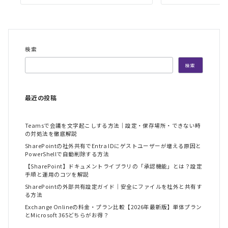
検索
検索
最近の投稿
Teamsで会議を文字起こしする方法｜設定・保存場所・できない時
の対処法を徹底解説
SharePointの社外共有でEntra IDにゲストユーザーが増える原因と
PowerShellで自動削除する方法
【SharePoint】ドキュメントライブラリの「承認機能」とは？設定
手順と運用のコツを解説
SharePointの外部共有設定ガイド｜安全にファイルを社外と共有す
る方法
Exchange Onlineの料金・プラン比較【2026年最新版】単体プラン
とMicrosoft 365どちらがお得？