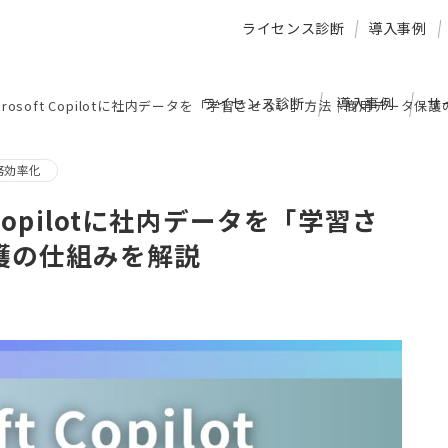
ライセンス診断
導入事例
ライセンス診断
導入事例
サ
rosoft Copilotに社内データを「学習させない」方法｜商用データ保
務効率化
 Copilotに社内データを「学習さ
護の仕組みを解説