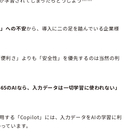
報が学習されてしまったらどうしよう……
洩」への不安
から、導入に二の足を踏んでいる企業様
「便利さ」よりも「安全性」を優先するのは当然の判
t 365のAIなら、入力データは一切学習に使われない」
で利用する「Copilot」には、入力データをAIの学習に利
わっています。