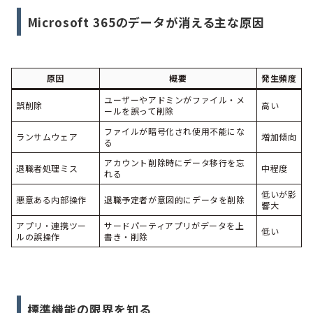
Microsoft 365のデータが消える主な原因
原因
概要
発生頻度
ユーザーやアドミンがファイル・メ
誤削除
高い
ールを誤って削除
ファイルが暗号化され使用不能にな
ランサムウェア
増加傾向
る
アカウント削除時にデータ移行を忘
退職者処理ミス
中程度
れる
低いが影
悪意ある内部操作
退職予定者が意図的にデータを削除
響大
アプリ・連携ツー
サードパーティアプリがデータを上
低い
ルの誤操作
書き・削除
標準機能の限界を知る