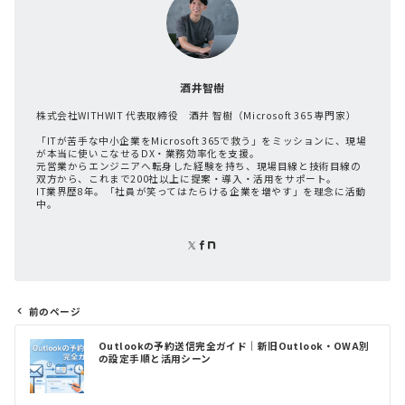
酒井智樹
株式会社WITHWIT 代表取締役 酒井 智樹（Microsoft 365 専門家）
「ITが苦手な中小企業をMicrosoft 365で救う」をミッションに、現場
が本当に使いこなせるDX・業務効率化を支援。
元営業からエンジニアへ転身した経験を持ち、現場目線と技術目線の
双方から、これまで200社以上に提案・導入・活用をサポート。
IT業界歴8年。「社員が笑ってはたらける企業を増やす」を理念に活動
中。
前のページ
投
Outlookの予約送信完全ガイド｜新旧Outlook・OWA別
稿
の設定手順と活用シーン
ナ
ビ