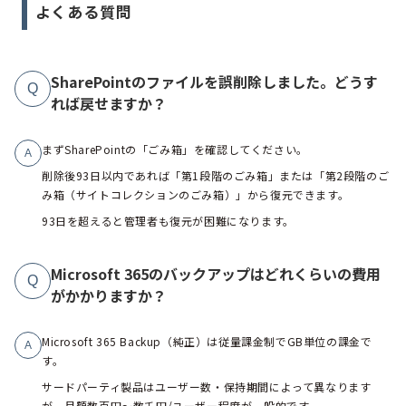
よくある質問
SharePointのファイルを誤削除しました。どうす
Q
れば戻せますか？
まずSharePointの「ごみ箱」を確認してください。
A
削除後93日以内であれば「第1段階のごみ箱」または「第2段階のご
み箱（サイトコレクションのごみ箱）」から復元できます。
93日を超えると管理者も復元が困難になります。
Microsoft 365のバックアップはどれくらいの費用
Q
がかかりますか？
Microsoft 365 Backup（純正）は従量課金制でGB単位の課金で
A
す。
サードパーティ製品はユーザー数・保持期間によって異なります
が、月額数百円〜数千円/ユーザー程度が一般的です。