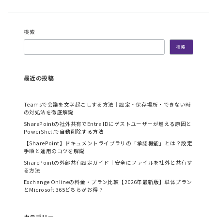
検索
検索
最近の投稿
Teamsで会議を文字起こしする方法｜設定・保存場所・できない時
の対処法を徹底解説
SharePointの社外共有でEntra IDにゲストユーザーが増える原因と
PowerShellで自動削除する方法
【SharePoint】ドキュメントライブラリの「承認機能」とは？設定
手順と運用のコツを解説
SharePointの外部共有設定ガイド｜安全にファイルを社外と共有す
る方法
Exchange Onlineの料金・プラン比較【2026年最新版】単体プラン
とMicrosoft 365どちらがお得？
カテゴリー