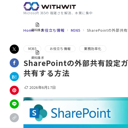
Microsoft 365の 複雑さを解消、本業に集中
Home
お役立ち情報
M365
SharePointの
資料請求
M365
お役立ち情報
業務効率化
資料請求
SharePointの外部共有
共有する方法
2026年6月17日