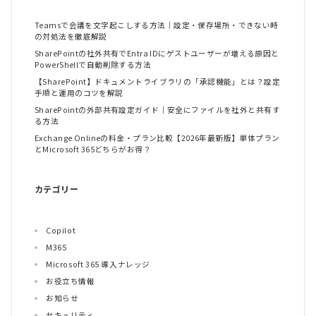
Teamsで会議を文字起こしする方法｜設定・保存場所・できない時
の対処法を徹底解説
SharePointの社外共有でEntra IDにゲストユーザーが増える原因と
PowerShellで自動削除する方法
【SharePoint】ドキュメントライブラリの「承認機能」とは？設定
手順と運用のコツを解説
SharePointの外部共有設定ガイド｜安全にファイルを社外と共有す
る方法
Exchange Onlineの料金・プラン比較【2026年最新版】単体プラン
とMicrosoft 365どちらがお得？
カテゴリー
Copilot
M365
Microsoft 365 導入ナレッジ
お役立ち情報
お知らせ
セキュリティ