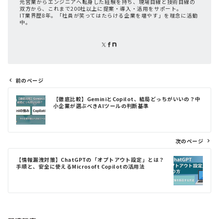
元営業からエンジニアへ転身した経験を持ち、現場目線と技術目線の
双方から、これまで200社以上に提案・導入・活用をサポート。
IT業界歴8年。「社員が笑ってはたらける企業を増やす」を理念に活動
中。
前のページ
投
【徹底比較】GeminiとCopilot、結局どっちがいいの？中
稿
小企業が選ぶべきAIツールの判断基準
ナ
ビ
ゲ
次のページ
ー
シ
【情報漏洩対策】ChatGPTの「オプトアウト設定」とは？
ョ
手順と、安全に使えるMicrosoft Copilotの活用法
ン