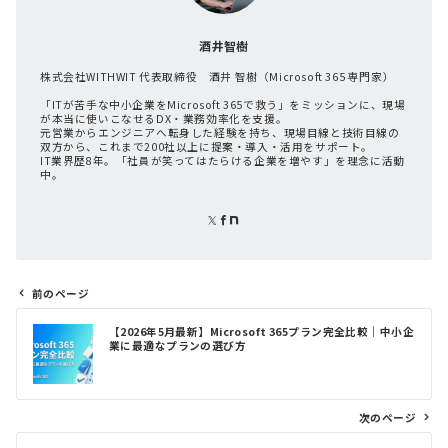
酒井智樹
株式会社WITHWIT 代表取締役 酒井 智樹（Microsoft 365 専門家）
「ITが苦手な中小企業をMicrosoft 365で救う」をミッションに、現場
が本当に使いこなせるDX・業務効率化を支援。
元営業からエンジニアへ転身した経験を持ち、現場目線と技術目線の
双方から、これまで200社以上に提案・導入・活用をサポート。
IT業界歴8年。「社員が笑ってはたらける企業を増やす」を理念に活動
中。
前のページ
投
【2026年5月最新】Microsoft 365プラン完全比較｜中小企
稿
業に最適なプランの選び方
ナ
ビ
ゲ
次のページ
ー