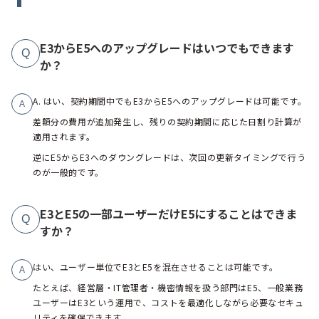
E3からE5へのアップグレードはいつでもできます
Q
か？
A. はい、契約期間中でもE3からE5へのアップグレードは可能です。
A
差額分の費用が追加発生し、残りの契約期間に応じた日割り計算が
適用されます。
逆にE5からE3へのダウングレードは、次回の更新タイミングで行う
のが一般的です。
E3とE5の一部ユーザーだけE5にすることはできま
Q
すか？
はい、ユーザー単位でE3とE5を混在させることは可能です。
A
たとえば、経営層・IT管理者・機密情報を扱う部門はE5、一般業務
ユーザーはE3という運用で、コストを最適化しながら必要なセキュ
リティを確保できます。