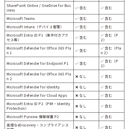
SharePoint Online / OneDrive for Bus
✅ 含む
✅ 含む
iness
Microsoft Teams
✅ 含む
✅ 含む
Microsoft Intune（デバイス管理）
✅ 含む
✅ 含む
Microsoft Entra ID P1（条件付きアク
✅ 含む（P
✅ 含む
セス等）
2）
Microsoft Defender for Office 365 Pla
✅ 含む（Pla
✅ 含む
n 1
n 2）
✅ 含む（P
Microsoft Defender for Endpoint P1
✅ 含む
2）
Microsoft Defender for Office 365 Pla
❌ なし
✅ 含む
n 2
Microsoft Defender for Identity
❌ なし
✅ 含む
Microsoft Defender for Cloud Apps
❌ なし
✅ 含む
Microsoft Entra ID P2（PIM・Identity
❌ なし
✅ 含む
Protection）
Microsoft Purview 情報保護 P2
❌ なし
✅ 含む
高度なeDiscovery・コンプライアンス
❌ なし
✅ 含む