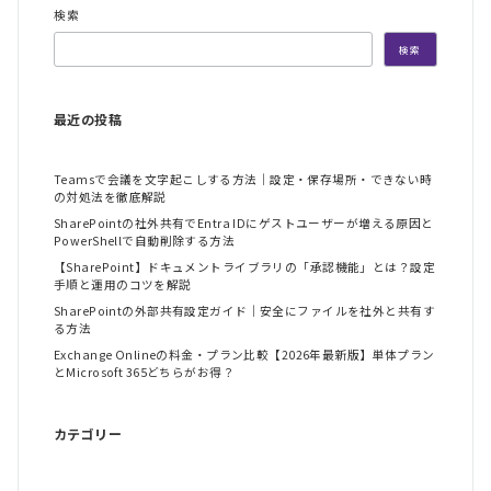
検索
検索
最近の投稿
Teamsで会議を文字起こしする方法｜設定・保存場所・できない時
の対処法を徹底解説
SharePointの社外共有でEntra IDにゲストユーザーが増える原因と
PowerShellで自動削除する方法
【SharePoint】ドキュメントライブラリの「承認機能」とは？設定
手順と運用のコツを解説
SharePointの外部共有設定ガイド｜安全にファイルを社外と共有す
る方法
Exchange Onlineの料金・プラン比較【2026年最新版】単体プラン
とMicrosoft 365どちらがお得？
カテゴリー