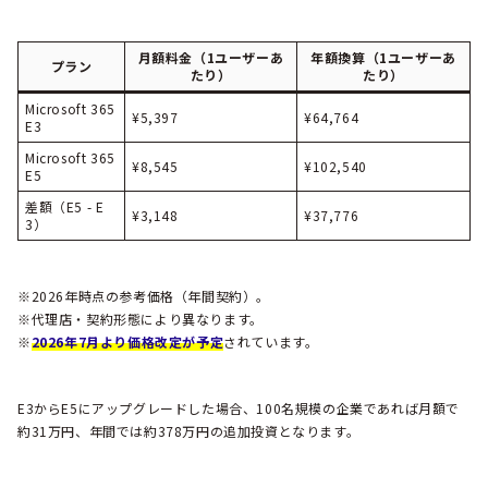
月額料金（1ユーザーあ
年額換算（1ユーザーあ
プラン
たり）
たり）
Microsoft 365
¥5,397
¥64,764
E3
Microsoft 365
¥8,545
¥102,540
E5
差額（E5 - E
¥3,148
¥37,776
3）
※2026年時点の参考価格（年間契約）。
※代理店・契約形態により異なります。
※
2026年7月より価格改定が予定
されています。
E3からE5にアップグレードした場合、100名規模の企業であれば月額で
約31万円、年間では約378万円の追加投資となります。