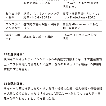
製品で対応している
・Power BIやTeams電話も
活用したい
セキュリテ
標準レベル（フィッシング
高度（多層防御・PIM・Ide
ィ要件
対策・MDM・EDP1）
ntity Protection・EDR）
コンプライ
基本的な情報保護・保持ポ
高度なeDiscovery・自動分
アンス要件
リシー
類・監査対応
分析・レポ
Power BI Proで本格的なBI
基本的なレポート機能
ート
活用
E3を選ぶ目安：
現時点でセキュリティインシデントへの高度な対応よりも、まず生産性向
上・コスト最適化を優先したい企業。既存のセキュリティ製品との併用を
前提とする場合も。
E5を選ぶ目安：
サイバー攻撃の標的になりやすい業種・規模の企業、個人情報・機密情報
を大量に扱う企業、または「Microsoft製品に一本化してセキュリティ管
理を効率化したい」という方針の企業。