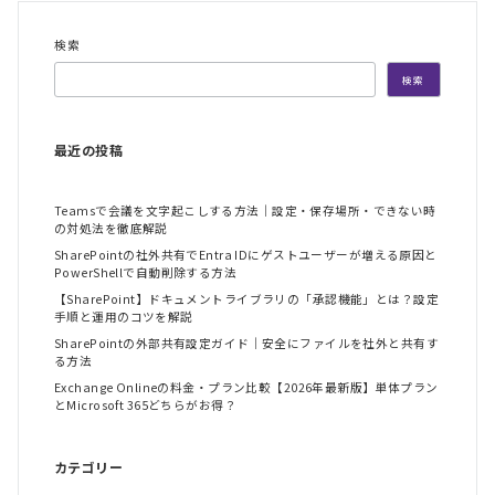
検索
検索
最近の投稿
Teamsで会議を文字起こしする方法｜設定・保存場所・できない時
の対処法を徹底解説
SharePointの社外共有でEntra IDにゲストユーザーが増える原因と
PowerShellで自動削除する方法
【SharePoint】ドキュメントライブラリの「承認機能」とは？設定
手順と運用のコツを解説
SharePointの外部共有設定ガイド｜安全にファイルを社外と共有す
る方法
Exchange Onlineの料金・プラン比較【2026年最新版】単体プラン
とMicrosoft 365どちらがお得？
カテゴリー