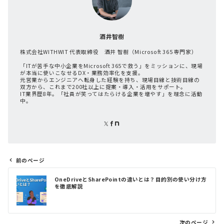
酒井智樹
株式会社WITHWIT 代表取締役 酒井 智樹（Microsoft 365 専門家）
「ITが苦手な中小企業をMicrosoft 365で救う」をミッションに、現場
が本当に使いこなせるDX・業務効率化を支援。
元営業からエンジニアへ転身した経験を持ち、現場目線と技術目線の
双方から、これまで200社以上に提案・導入・活用をサポート。
IT業界歴8年。「社員が笑ってはたらける企業を増やす」を理念に活動
中。
前のページ
投
OneDriveとSharePointの違いとは？目的別の使い分け方
稿
を徹底解説
ナ
ビ
ゲ
次のページ