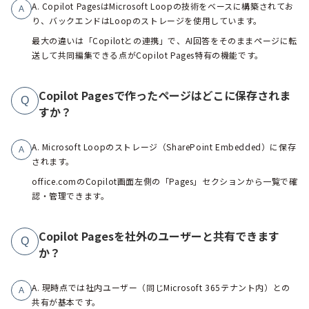
A. Copilot PagesはMicrosoft Loopの技術をベースに構築されてお
A
り、バックエンドはLoopのストレージを使用しています。
最大の違いは「Copilotとの連携」で、AI回答をそのままページに転
送して共同編集できる点がCopilot Pages特有の機能です。
Copilot Pagesで作ったページはどこに保存されま
Q
すか？
A. Microsoft Loopのストレージ（SharePoint Embedded）に保存
A
されます。
office.comのCopilot画面左側の「Pages」セクションから一覧で確
認・管理できます。
Copilot Pagesを社外のユーザーと共有できます
Q
か？
A. 現時点では社内ユーザー（同じMicrosoft 365テナント内）との
A
共有が基本です。