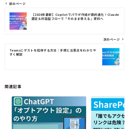
前のページ
投
【2026年最新】Copilotでパワポ作成が劇的進化！Claude
稿
選定＆対話型フローで「そのまま使える」資料へ
ナ
ビ
ゲ
次のページ
ー
シ
Teamsにゲストを招待する方法｜手順と注意点をわかりや
ョ
すく解説
ン
関連記事