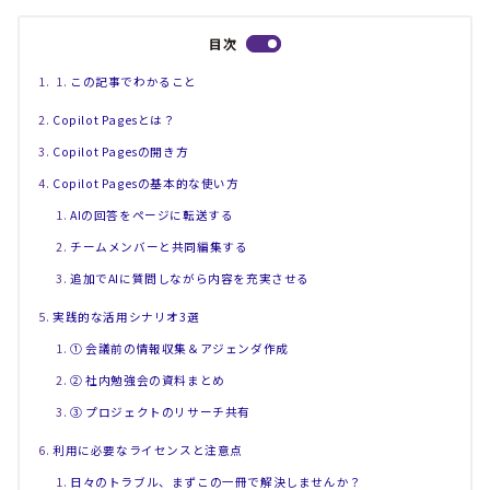
目次
この記事でわかること
Copilot Pagesとは？
Copilot Pagesの開き方
Copilot Pagesの基本的な使い方
AIの回答をページに転送する
チームメンバーと共同編集する
追加でAIに質問しながら内容を充実させる
実践的な活用シナリオ3選
① 会議前の情報収集＆アジェンダ作成
② 社内勉強会の資料まとめ
③ プロジェクトのリサーチ共有
利用に必要なライセンスと注意点
日々のトラブル、まずこの一冊で解決しませんか？