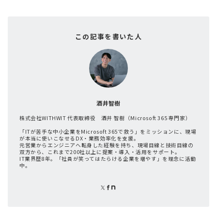
この記事を書いた人
酒井智樹
株式会社WITHWIT 代表取締役 酒井 智樹（Microsoft 365 専門家）
「ITが苦手な中小企業をMicrosoft 365で救う」をミッションに、現場
が本当に使いこなせるDX・業務効率化を支援。
元営業からエンジニアへ転身した経験を持ち、現場目線と技術目線の
双方から、これまで200社以上に提案・導入・活用をサポート。
IT業界歴8年。「社員が笑ってはたらける企業を増やす」を理念に活動
中。